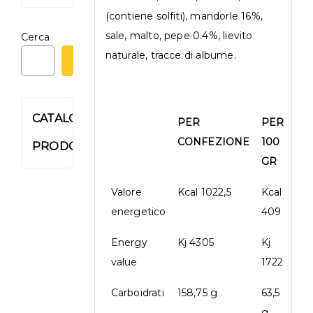
(contiene solfiti), mandorle 16%,
sale, malto, pepe 0.4%, lievito
Cerca
naturale, tracce di albume.
CERCA
CATALOGO
PER
PER
CONFEZIONE
100
PRODOTTI
GR
Valore
Kcal 1022,5
Kcal
energetico
409
Energy
Kj 4305
Kj
value
1722
Carboidrati
158,75 g
63,5
g