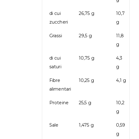
di cui
26,75 g
10,7
zuccheri
g
Grassi
29,5 g
11,8
g
di cui
10,75 g
4,3
saturi
g
Fibre
10,25 g
4,1 g
alimentari
Proteine
25,5 g
10,2
g
Sale
1,475 g
0,59
g