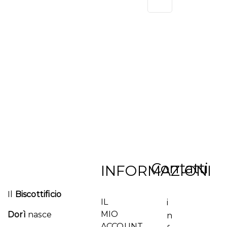
desideri
Contatti
INFORMAZIONI
Il
Biscottificio
IL
i
MIO
Dorì
nasce
n
ACCOUNT