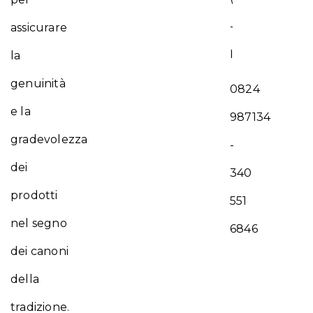
-
assicurare
Italy
la
genuinità
0824
e la
987134
gradevolezza
-
dei
340
prodotti
551
nel segno
6846
dei canoni
della
tradizione.