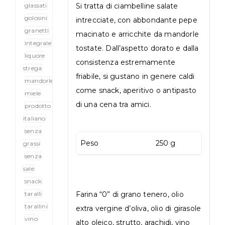
glassati
Si tratta di ciambelline salate
golosini
intrecciate, con abbondante pepe
granetti
macinato e arricchite da mandorle
integrale
tostate. Dall’aspetto dorato e dalla
liquore
consistenza estremamente
strega
friabile, si gustano in genere caldi
mandorle
come snack, aperitivo o antipasto
miele
di una cena tra amici.
prodotto
italiano
senza
Peso
250 g
grassi
senza
sale
snack
taralli
Farina “0” di grano tenero, olio
tarallini
extra vergine d’oliva, olio di girasole
vino
alto oleico, strutto, arachidi, vino