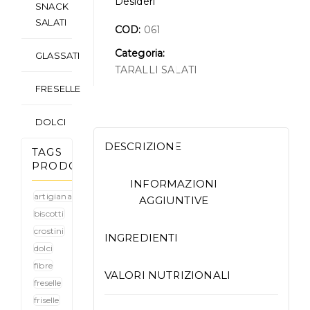
Desideri
SNACK
SALATI
COD:
061
Categoria:
GLASSATI
TARALLI SALATI
FRESELLE
DOLCI
DESCRIZIONE
TAGS
PRODOTTI
INFORMAZIONI
artigianale
AGGIUNTIVE
biscotti
crostini
INGREDIENTI
dolci
fibre
VALORI NUTRIZIONALI
freselle
friselle