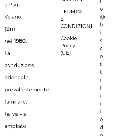
f
a Pago
o
TERMINI
Veiano
@
E
b
CONDIZIONI
(Bn)
i
Cookie
s
nel
1980.
Policy
c
(UE)
La
o
t
conduzione
t
aziendale,
i
f
prevalentemente
i
familiare,
c
i
ha via via
o
ampliato
d
o