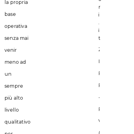
la propria
r
base
i
.
operativa
i
senza mai
t
Zona
venir
Industriale
meno ad
Piana
un
Romana
sempre
-
più alto
Pago
livello
Veiano
qualitativo
(BN)
per