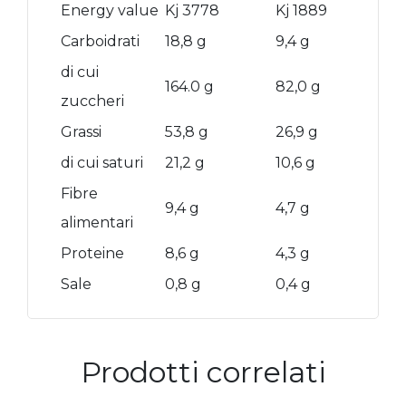
Energy value
Kj 3778
Kj 1889
Carboidrati
18,8 g
9,4 g
di cui
164.0 g
82,0 g
zuccheri
Grassi
53,8 g
26,9 g
di cui saturi
21,2 g
10,6 g
Fibre
9,4 g
4,7 g
alimentari
Proteine
8,6 g
4,3 g
Sale
0,8 g
0,4 g
Prodotti correlati